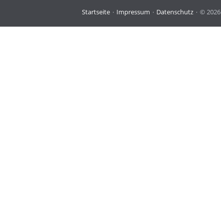
Navigation
Startseite
Impressum
Datenschutz
© 2026
überspringen