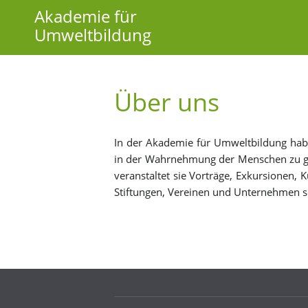
Akademie für
Umweltbildung
Über uns
In der Aka­de­mie für Um­welt­bil­dung ha­
in der Wahr­neh­mung der Men­schen zu ge­b
ver­an­stal­tet sie Vor­trä­ge, Ex­kur­sio­nen
Stif­tun­gen, Ver­ei­nen und Un­ter­neh­men so