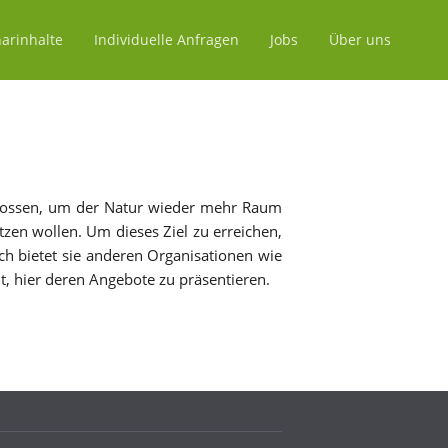
arinhalte
Individuelle Anfragen
Jobs
Über uns
schlos­sen, um der Na­tur wie­der mehr Raum
en wol­len. Um die­ses Ziel zu er­rei­chen,
h bie­tet sie an­de­ren Or­ga­ni­sa­tio­nen wie
, hier de­ren An­ge­bo­te zu prä­sen­tie­ren.