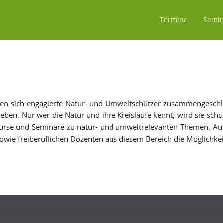
Navigation
überspringen
Termine
Semin
ben sich en­ga­gier­te Na­tur- und Um­welt­schüt­zer zu­sam­men­ge­
en. Nur wer die Na­tur und ih­re Kreis­läu­fe kennt, wird sie schüt­z
, Kur­se und Se­mi­na­re zu na­tur- und um­welt­re­le­van­ten The­men. Auc
­wie frei­be­ruf­li­chen Do­zen­ten aus die­sem Be­reich die Mög­lich­keit